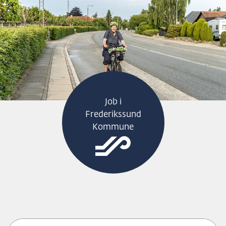
H
O
P
T
I
L
S
Job i
I
Frederikssund
D
Kommune
E
N
S
I
N
D
H
O