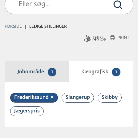
L
D
FORSIDE
LEDIGE STILLINGER
TEKST
PRINT
Jobområde
1
Geografisk
1
Frederikssund ✕
Slangerup
Skibby
Jægerspris