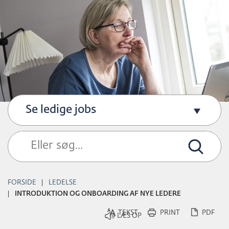
H
O
P
T
I
L
S
I
Se ledige jobs
D
E
N
S
I
FORSIDE
LEDELSE
N
INTRODUKTION OG ONBOARDING AF NYE LEDERE
D
TEKST
PRINT
PDF
H
O