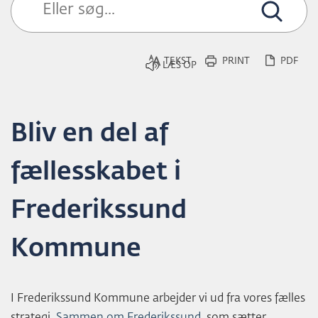
L
D
TEKST
PRINT
PDF
Bliv en del af
fællesskabet i
Frederikssund
Kommune
I Frederikssund Kommune arbejder vi ud fra vores fælles
strategi,
Sammen om Frederikssund
, som sætter