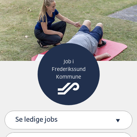
H
O
P
T
I
L
S
Job i
I
Frederikssund
D
Kommune
E
N
S
I
N
Se ledige jobs
D
H
O