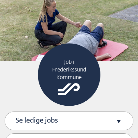
H
O
P
T
I
L
S
Job i
I
Frederikssund
D
Kommune
E
N
S
I
N
Se ledige jobs
D
H
O