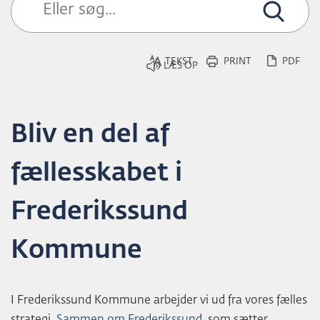
L
D
TEKST
PRINT
PDF
Bliv en del af
fællesskabet i
Frederikssund
Kommune
I Frederikssund Kommune arbejder vi ud fra vores fælles
strategi,
Sammen om Frederikssund
, som sætter