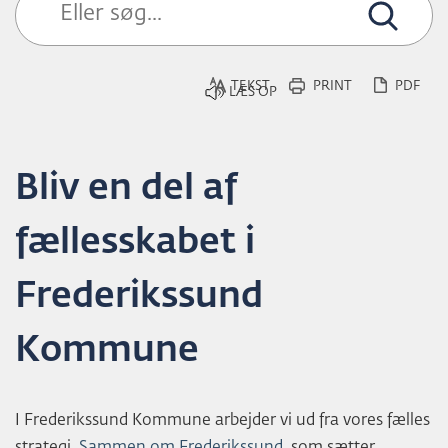
L
D
TEKST
PRINT
PDF
Bliv en del af
fællesskabet i
Frederikssund
Kommune
I Frederikssund Kommune arbejder vi ud fra vores fælles
strategi,
Sammen om Frederikssund
, som sætter