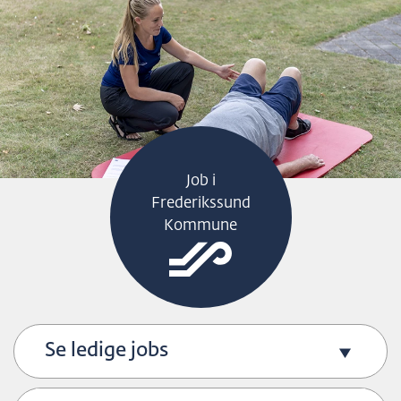
H
O
P
T
I
L
S
Job i
I
Frederikssund
D
Kommune
E
N
S
I
N
Se ledige jobs
D
H
O